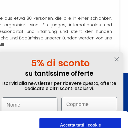
aus etwa 80 Personen, die alle in einer schlanken,
organisiert sind. Ein junges, internationales und
essionalität und Erfahrung und steht den Kunden
sche und Bedürfnisse unserer Kunden werden von uns
lt.
5% di sconto
su tantissime offerte
Iscriviti alla newsletter per ricevere questo, offerte
Iscriviti alla Newsletter
dedicate e altri sconti esclusivi.
Iscriviti alla nostra newsletter!
Email
Name
Email
Invia
Email
Accetta tutti i cookie