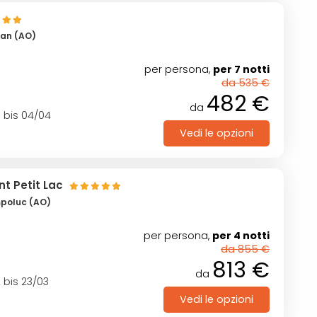
san (AO)
per persona,
per 7 notti
da 535 €
482 €
da
1 bis 04/04
Vedi le opzioni
t Petit Lac
mpoluc (AO)
per persona,
per 4 notti
da 855 €
813 €
da
2 bis 23/03
Vedi le opzioni