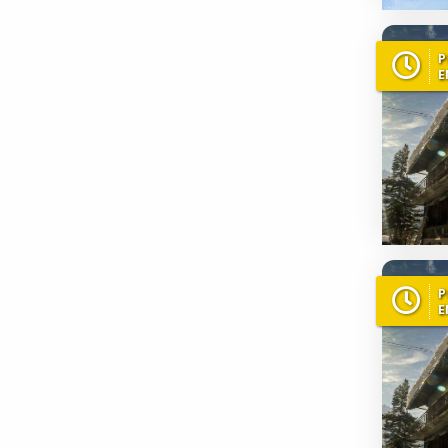
P
E
P
E