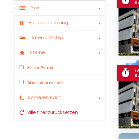
S
Preis
Hotelbehandlung
Unterkunftstyp
Sterne
Bimbi Gratis
L
S
Animali ammessi
Sortieren nach
alle filter zurÜcksetzen