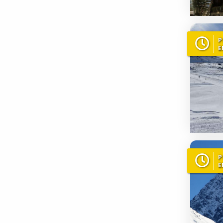
P
E
P
E