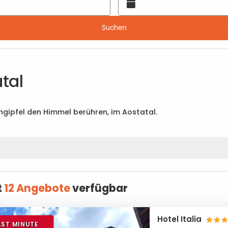
Suchen
tal
pengipfel den Himmel berühren, im Aostatal.
t
12 Angebote
verfügbar
Hotel Italia
AST MINUTE