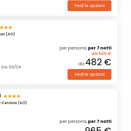
Vedi le opzioni
san (AO)
per persona,
per 7 notti
da 535 €
482 €
da
1 bis 04/04
Vedi le opzioni
l
l-Cervinia (AO)
per persona,
per 7 notti
965 €