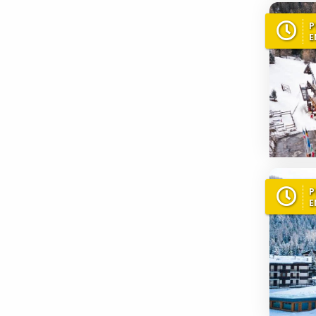
P
E
P
E