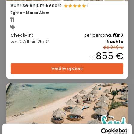
Sunrise Anjum Resort
L
Egitto - Marsa Alam
Check-in:
per persona,
für 7
von 07/11 bis 25/04
Nächte
da 949 €
855 €
da
Vedi le opzioni