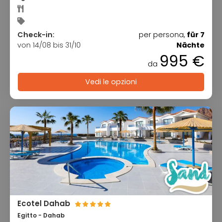
Check-in:
per persona,
für 7
von 14/08 bis 31/10
Nächte
995 €
da
Vedi le opzioni
Ecotel Dahab
Egitto - Dahab