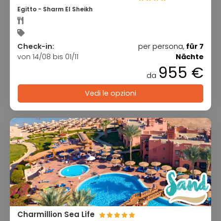
Egitto - Sharm El Sheikh
Check-in:
per persona,
für 7
von 14/08 bis 01/11
Nächte
955 €
da
Vedi le opzioni
Charmillion Sea Life