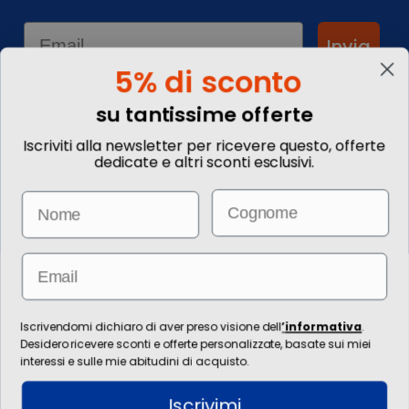
Email
Invia
5% di sconto
su tantissime offerte
Informationen
Iscriviti alla newsletter per ricevere questo, offerte
dedicate e altri sconti esclusivi.
Kontakte
Kommentieren Sie Ihre
Email
Name
Reise
Wie buche ich?
Informazioni Legali
Blog
Email
Die Bilder sind rein illustrativ. Preise und Informationen können sich
ändern.
Für die Erbringung von Reiseleistungen ist die / die technische Leitung
Iscrivendomi dichiaro di aver preso visione dell
’
informativa
.
zuständig Ignas Tour S.p.A., Largo Cesare Battisti, 28 - 39044 Egna (BZ) -
Desidero ricevere sconti e offerte personalizzate, basate sui miei
Italia, P.IVA: 01652670215. È venditore Ignas Tour S.p.A., Largo Cesare
interessi e sulle mie abitudini di acquisto.
Battisti, 28 - 39044 Egna (BZ) - Italia, P.IVA: 01652670215. Grundkapital
120.000,00 € voll eingezahlt, Industrie-, Handels-, Handwerks- und
Iscrivimi
Landwirtschaftskammer Bozen, BZ-154275, E-Mail: ignastoursrl@mail-