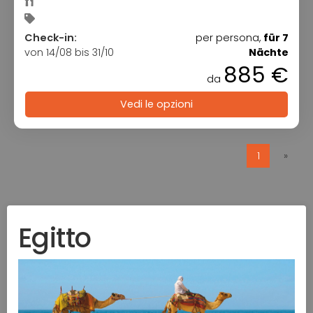
Check-in:
per persona,
für 7
von 14/08 bis 31/10
Nächte
885 €
da
Vedi le opzioni
1
»
Egitto