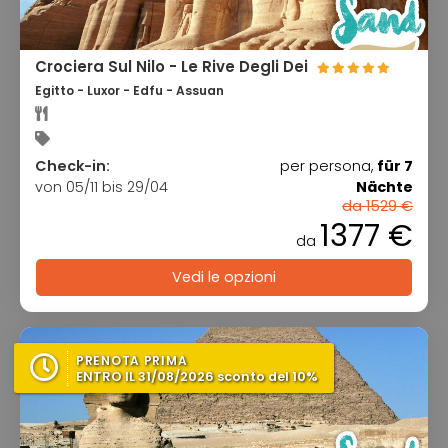
Crociera Sul Nilo - Le Rive Degli Dei
Egitto - Luxor - Edfu - Assuan
Check-in:
per persona,
für 7
von 05/11 bis 29/04
Nächte
da 1529 €
1377 €
da
Vedi le opzioni
PRENOTA PRIMA
ENTRO IL 31/08/2026 sconto del 10%