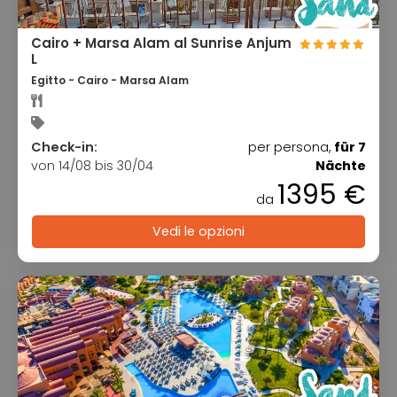
Cairo + Marsa Alam al Sunrise Anjum
L
Egitto - Cairo - Marsa Alam
Check-in:
per persona,
für 7
von 14/08 bis 30/04
Nächte
1395 €
da
Vedi le opzioni