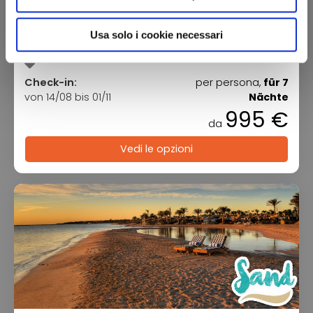
Amphoras Beach Resort
Egitto - Sharm El Sheikh
Usa solo i cookie necessari
Check-in:
per persona,
für 7
von 14/08 bis 01/11
Nächte
995 €
da
Vedi le opzioni