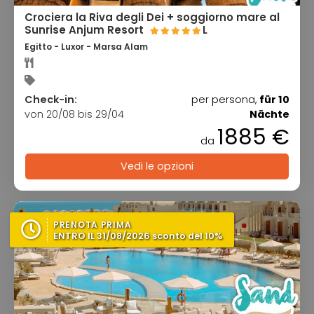
Crociera la Riva degli Dei + soggiorno mare al
Sunrise Anjum Resort
L
Egitto - Luxor - Marsa Alam
Check-in:
per persona,
für 10
von 20/08 bis 29/04
Nächte
1885 €
da
Vedi le opzioni
PRENOTA PRIMA
ENTRO IL 31/08/2026 sconto del 10%