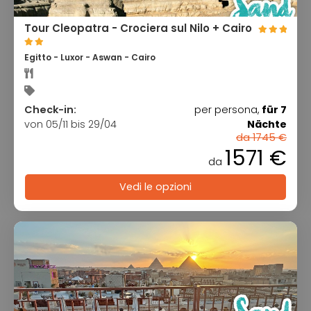
Tour Cleopatra - Crociera sul Nilo + Cairo
Egitto - Luxor - Aswan - Cairo
Check-in:
per persona,
für 7
von 05/11 bis 29/04
Nächte
da 1745 €
1571 €
da
Vedi le opzioni