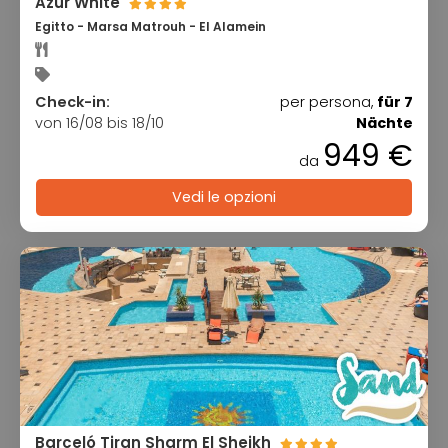
Azur White
Egitto - Marsa Matrouh - El Alamein
Check-in:
per persona,
für 7
von 16/08 bis 18/10
Nächte
949 €
da
Vedi le opzioni
Barceló Tiran Sharm El Sheikh