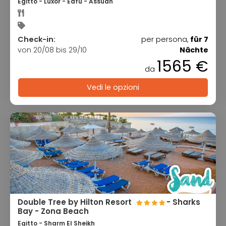
Egitto - Luxor - Edfu - Assuan
Check-in:
per persona,
für 7
von 20/08 bis 29/10
Nächte
1565 €
da
Vedi le opzioni
Double Tree by Hilton Resort
- Sharks
Bay - Zona Beach
Egitto - Sharm El Sheikh