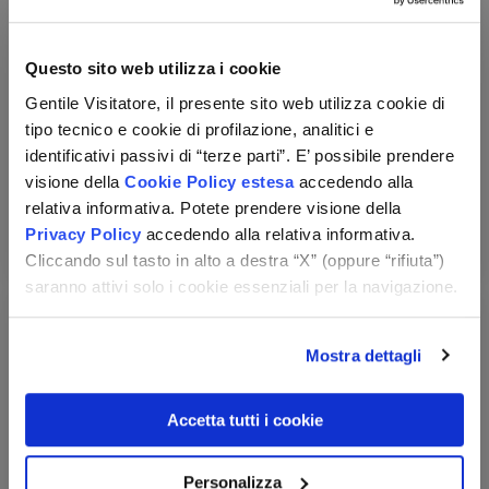
Alexander The Great
Egitto - Marsa Alam
Questo sito web utilizza i cookie
Gentile Visitatore, il presente sito web utilizza cookie di
tipo tecnico e cookie di profilazione, analitici e
Check-in:
per persona,
für 7
identificativi passivi di “terze parti”. E’ possibile prendere
von 14/08 bis 01/11
Nächte
visione della
Cookie Policy estesa
accedendo alla
769 €
da
relativa informativa. Potete prendere visione della
Privacy Policy
accedendo alla relativa informativa.
Vedi le opzioni
Cliccando sul tasto in alto a destra “X” (oppure “rifiuta”)
saranno attivi solo i cookie essenziali per la navigazione.
Mostra dettagli
Accetta tutti i cookie
Personalizza