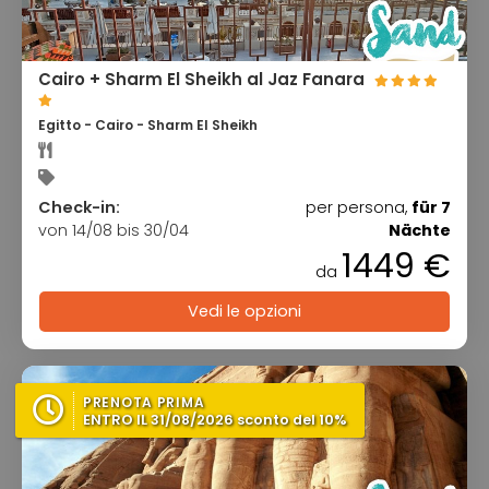
Cairo + Sharm El Sheikh al Jaz Fanara
Egitto - Cairo - Sharm El Sheikh
Check-in:
per persona,
für 7
von 14/08 bis 30/04
Nächte
1449 €
da
Vedi le opzioni
PRENOTA PRIMA
ENTRO IL 31/08/2026 sconto del 10%