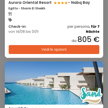
Aurora Oriental Resort
- Nabq Bay
Egitto - Sharm El Sheikh
Check-in:
per persona,
für 7
von 14/08 bis 01/11
Nächte
805 €
da
Vedi le opzioni