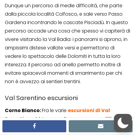
Dunque un percorso di medie difficoltà, che parte
dalla piccola località Colfosco, e sale verso Passo
Gardena incontrando le cascate Pisciadù. In questo
percorso accade una cosa che spesso vi capiterà di
vivere visitando la Val Badia: i panorami si aprono, in
ampissimi distese vallate versi e permettono di
vedere lo spettacolo delle Dolomiti in tutta la loro
interezza. Il percorso ad anello permetto inoltre di
evitare spiacevoli momenti di smarrimento per chi
non è avvezzo ai sentieri trentini.
Val Sarentino escursioni
Corno Bianco:
Fra le varie
escursioni di Val
Sarentino
, abbiamo scelto una con una difficoltà
facebook
email
medio-alta. Più di 10 km con quasi 900 metri di