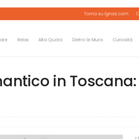
Torna su Ignas.com
C
mare
Relax
Alta Quota
Dietro le Mura
Curiosità
ntico in Toscana: 