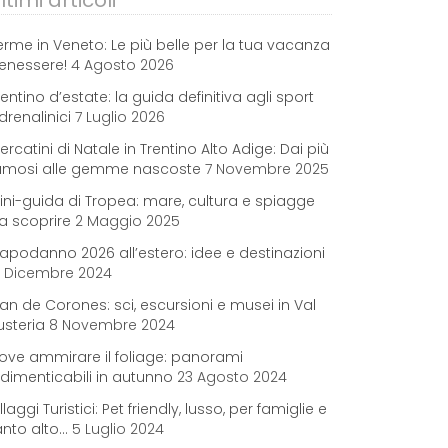
ltimi articoli
erme in Veneto: Le più belle per la tua vacanza
enessere!
4 Agosto 2026
rentino d’estate: la guida definitiva agli sport
drenalinici
7 Luglio 2026
ercatini di Natale in Trentino Alto Adige: Dai più
amosi alle gemme nascoste
7 Novembre 2025
ini-guida di Tropea: mare, cultura e spiagge
a scoprire
2 Maggio 2025
apodanno 2026 all’estero: idee e destinazioni
2 Dicembre 2024
lan de Corones: sci, escursioni e musei in Val
usteria
8 Novembre 2024
ove ammirare il foliage: panorami
ndimenticabili in autunno
23 Agosto 2024
illaggi Turistici: Pet friendly, lusso, per famiglie e
anto alto…
5 Luglio 2024