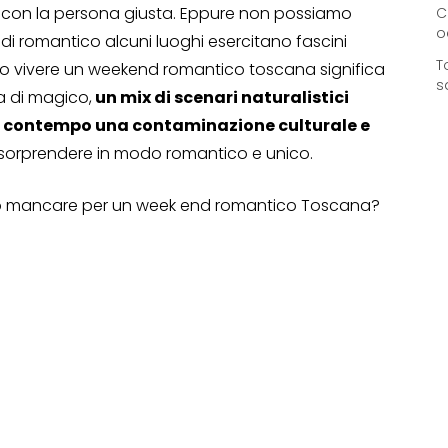
 con la persona giusta. Eppure non possiamo
C
o
 romantico alcuni luoghi esercitano fascini
T
ivo vivere un weekend romantico toscana significa
s
sa di magico,
un mix di scenari naturalistici
l contempo una contaminazione culturale e
 sorprendere in modo romantico e unico.
ono mancare per un week end romantico Toscana?