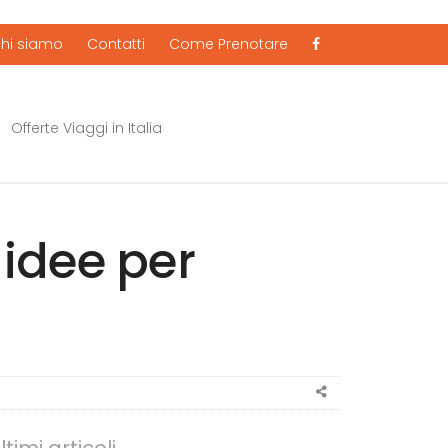
hi siamo
Contatti
Come Prenotare
Offerte Viaggi in Italia
idee per
Share
this
post