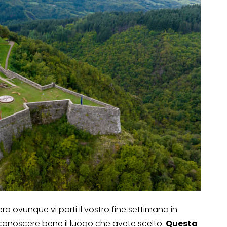
 ovunque vi porti il vostro fine settimana in
onoscere bene il luogo che avete scelto.
Questa