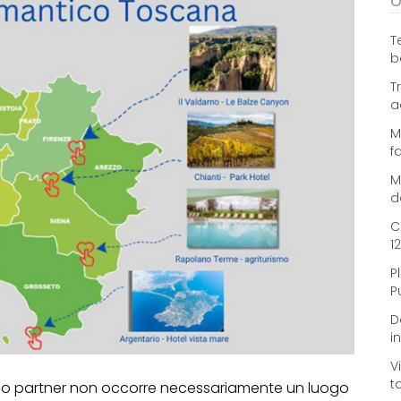
U
T
b
T
a
M
f
M
d
C
1
P
P
D
i
V
t
rio partner non occorre necessariamente un luogo