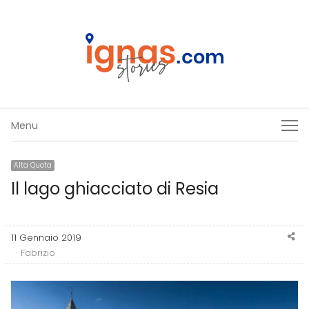
Menu
Menu
Alta Quota
Il lago ghiacciato di Resia
Sh
11 Gennaio 2019
thi
Author
Fabrizio
po