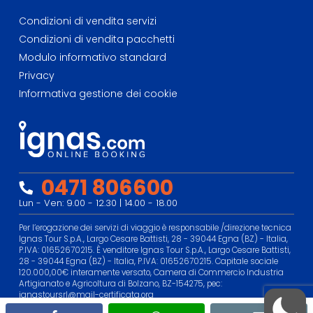
Condizioni di vendita servizi
Condizioni di vendita pacchetti
Modulo informativo standard
Privacy
Informativa gestione dei cookie
0471 806600
Lun - Ven: 9.00 - 12.30 | 14.00 - 18.00
Per l’erogazione dei servizi di viaggio è responsabile /direzione tecnica
Ignas Tour S.p.A., Largo Cesare Battisti, 28 - 39044 Egna (BZ) - Italia,
P.IVA: 01652670215. È venditore Ignas Tour S.p.A., Largo Cesare Battisti,
28 - 39044 Egna (BZ) - Italia, P.IVA: 01652670215. Capitale sociale
120.000,00€ interamente versato, Camera di Commercio Industria
Artigianato e Agricoltura di Bolzano, BZ-154275, pec:
ignastoursrl@mail-certificata.org