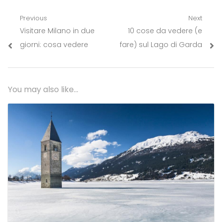
Navigazione
Previous
Next
Previous
Next
Visitare Milano in due
10 cose da vedere (e
articoli
post:
post:
giorni: cosa vedere
fare) sul Lago di Garda
You may also like...