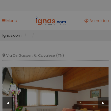
Menu
Anmelden
Ignas.com
Via De Gasperi, 6, Cavalese (TN)
Previous
◀︎
Next
▶︎
Slide
Slide