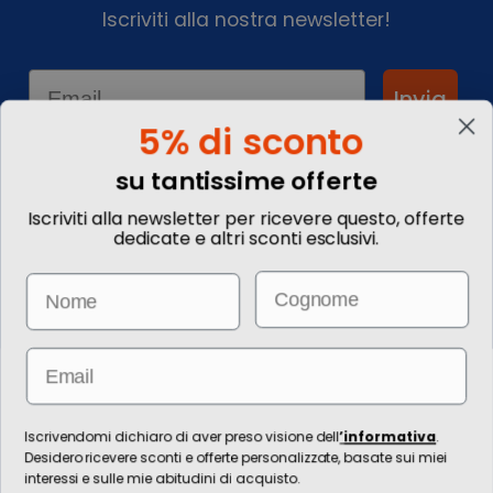
Iscriviti alla nostra newsletter!
Email
Invia
5% di sconto
su tantissime offerte
Informationen
Iscriviti alla newsletter per ricevere questo, offerte
dedicate e altri sconti esclusivi.
Kontakte
Kommentieren Sie Ihre
Email
Name
Reise
Wie buche ich?
Informazioni Legali
Blog
Email
Die Bilder sind rein illustrativ. Preise und Informationen können sich
ändern.
Für die Erbringung von Reiseleistungen ist die / die technische Leitung
Iscrivendomi dichiaro di aver preso visione dell
’
informativa
.
zuständig Ignas Tour S.p.A., Largo Cesare Battisti, 28 - 39044 Egna (BZ) -
Desidero ricevere sconti e offerte personalizzate, basate sui miei
Italia, P.IVA: 01652670215. È venditore Ignas Tour S.p.A., Largo Cesare
interessi e sulle mie abitudini di acquisto.
Battisti, 28 - 39044 Egna (BZ) - Italia, P.IVA: 01652670215. Grundkapital