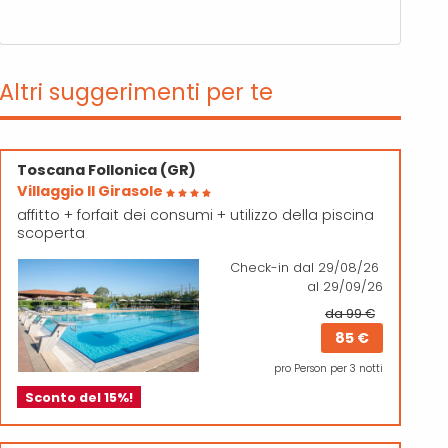
Altri suggerimenti per te
Toscana
Follonica (GR)
Villaggio Il Girasole
affitto + forfait dei consumi + utilizzo della piscina
scoperta
Check-in
dal 29/08/26
al 29/09/26
da 99 €
85 €
pro Person per 3 notti
Sconto del 15%!