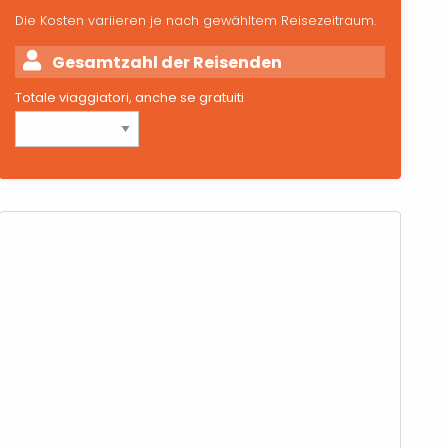
Die Kosten variieren je nach gewähltem Reisezeitraum.
Gesamtzahl der Reisenden
Totale viaggiatori, anche se gratuiti