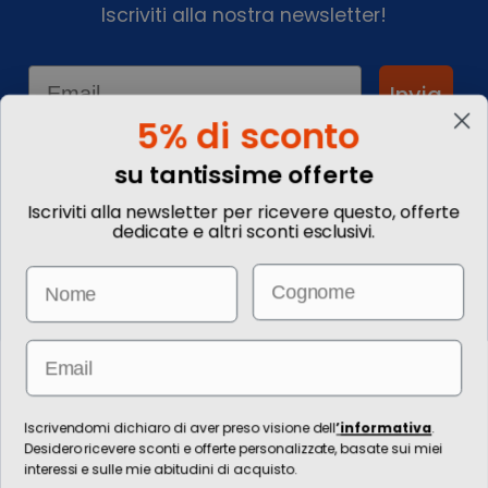
Iscriviti alla nostra newsletter!
Email
Invia
5% di sconto
su tantissime offerte
Informationen
Iscriviti alla newsletter per ricevere questo, offerte
dedicate e altri sconti esclusivi.
Kontakte
Kommentieren Sie Ihre
Email
Name
Reise
Wie buche ich?
Informazioni Legali
Blog
Email
Die Bilder sind rein illustrativ. Preise und Informationen können sich
ändern.
Für die Erbringung von Reiseleistungen ist die / die technische Leitung
Iscrivendomi dichiaro di aver preso visione dell
’
informativa
.
zuständig Ignas Tour S.p.A., Largo Cesare Battisti, 28 - 39044 Egna (BZ) -
Desidero ricevere sconti e offerte personalizzate, basate sui miei
Italia, P.IVA: 01652670215. È venditore Ignas Tour S.p.A., Largo Cesare
interessi e sulle mie abitudini di acquisto.
Battisti, 28 - 39044 Egna (BZ) - Italia, P.IVA: 01652670215. Grundkapital