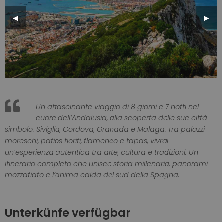
Previous
◀︎
Next
▶︎
Slide
Slide
Un affascinante viaggio di 8 giorni e 7 notti nel
cuore dell’Andalusia, alla scoperta delle sue città
simbolo: Siviglia, Cordova, Granada e Malaga. Tra palazzi
moreschi, patios fioriti, flamenco e tapas, vivrai
un’esperienza autentica tra arte, cultura e tradizioni. Un
itinerario completo che unisce storia millenaria, panorami
mozzafiato e l’anima calda del sud della Spagna.
Unterkünfe verfügbar