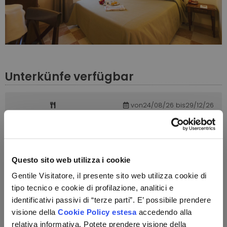
Unterkünfe verfügbar
von24/08/26 bis29/12/26
von 215 €
Scegli
von20/08/26 bis29/12/26
Questo sito web utilizza i cookie
von 119 €
Scegli
Gentile Visitatore, il presente sito web utilizza cookie di
tipo tecnico e cookie di profilazione, analitici e
identificativi passivi di “terze parti”. E’ possibile prendere
visione della
Cookie Policy estesa
accedendo alla
relativa informativa. Potete prendere visione della