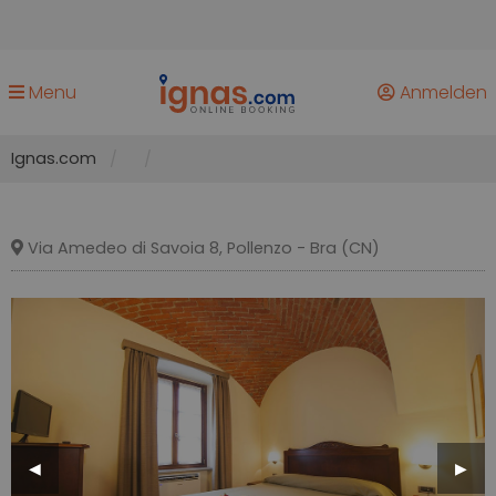
Menu
Anmelden
Ignas.com
Via Amedeo di Savoia 8, Pollenzo - Bra (CN)
Previous
◀︎
Next
▶︎
Slide
Slide