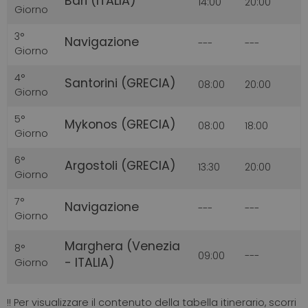
Bari (ITALIA)
14:00
20:00
Giorno
3°
Navigazione
---
---
Giorno
4°
Santorini (GRECIA)
08:00
20:00
Giorno
5°
Mykonos (GRECIA)
08:00
18:00
Giorno
6°
Argostoli (GRECIA)
13:30
20:00
Giorno
7°
Navigazione
---
---
Giorno
Marghera (Venezia
8°
09:00
---
- ITALIA)
Giorno
!! Per visualizzare il contenuto della tabella itinerario, scorri