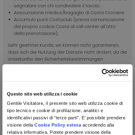
segnalare con chi condividere il tavolo;
Assicurazione medico/bagaglio di Costa Crociere.
Accumulo punti Costaclub (previa comunicazione
del proprio codice Costa al call center all'atto
della prenotazione);
Sehr geehrter Kunde, wir können nicht garantieren,
dass sich die Nutzung der Dienste nicht ändert, da die
Unterkünfte den Sicherheitsbestimmungen
entsprechen müssen, die sowohl auf nationaler als
auch auf regionaler oder provinzieller Ebene
eingeführt werden. Wir empfehlen Ihnen selbständig
zu prüfen, ob die Behörden Einschränkungen oder
Anforderungen in Bezug auf das Reiseziel festgelegt
Questo sito web utilizza i cookie
haben.
Gentile Visitatore, il presente sito web utilizza cookie di
tipo tecnico e cookie di profilazione, analitici e
Servizi non inclusi
identificativi passivi di “terze parti”. E’ possibile prendere
Offerta -
My Cruise
visione della
Cookie Policy estesa
accedendo alla
relativa informativa. Potete prendere visione della
Bevande;