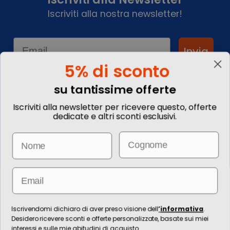
Iscriviti alla nostra newsletter!
Email
Invia
5% di sconto
su tantissime offerte
Informationen
Iscriviti alla newsletter per ricevere questo, offerte
dedicate e altri sconti esclusivi.
Kontakte
Kommentieren Sie Ihre
Email
Name
Reise
Wie buche ich?
Informazioni Legali
Blog
Email
Die Bilder sind rein illustrativ. Preise und Informationen können sich
ändern.
Für die Erbringung von Reiseleistungen ist die / die technische Leitung
Iscrivendomi dichiaro di aver preso visione dell
’
informativa
.
zuständig Ignas Tour S.p.A., Largo Cesare Battisti, 28 - 39044 Egna (BZ) -
Desidero ricevere sconti e offerte personalizzate, basate sui miei
Italia, P.IVA: 01652670215. È venditore Ignas Tour S.p.A., Largo Cesare
interessi e sulle mie abitudini di acquisto.