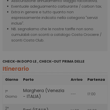
Assicurazione annullamento viaggio facoltativa;
Eventuale adeguamento carburante / carbon tax;
Extra in genere e tutto quanto non
espressamente indicato nella categoria "servizi
inclusi".
NB. segnaliamo che le nostre tariffe non sono
cumulabili con sconti a catalogo Costa Crociere /
sconti Costa Club.
CHECK-IN DOPO LE , CHECK-OUT PRIMA DELLE
Itinerario
Giorno
Porto
Arrivo
Partenza
Marghera (Venezia
1°
---
17:00
- ITALIA)
Giorno
2°