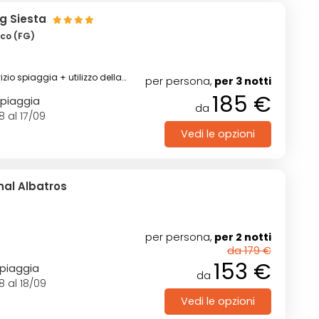
g Siesta
ico (FG)
zio spiaggia + utilizzo della
per persona,
per 3 notti
185 €
spiaggia
da
8 al 17/09
Vedi le opzioni
nal Albatros
per persona,
per 2 notti
da 179 €
153 €
spiaggia
da
8 al 18/09
Vedi le opzioni