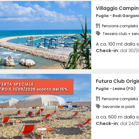
Villaggio Campin
Puglia - Rodi Gargan
Pensione completa
Tessera club + servi
piscina scoperta
A ca. 100 mt dalla 
Check-in:
dal 30/0
Futura Club Origi
FERTA SPECIALE
Puglia - Lesina (FG)
TRO IL 11/09/2026 sconto del 15%
Pensione completa
bevande ai pasti
a ca. 600 m dalla 
Check-in:
dal 24/0