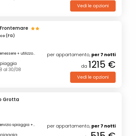
Vedi le opzioni
 Frontemare
ico (FG)
benessere + utilizzo
per appartamento,
per 7 notti
riscaldata
1215 €
spiaggia
da
8 al 30/08
Vedi le opzioni
co Grotta
)
ervizio spiaggia +
per appartamento,
per 7 notti
515 €
spiaggia