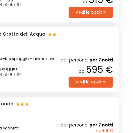
da
8 al 06/09
Vedi le opzioni
co Grotta dell'Acqua
)
servizio spiaggia + animazione
per persona,
per 7 notti
595 €
spiaggia
da
8 al 06/09
Vedi le opzioni
Grande
per persona,
per 7 notti
na scoperta
da 614 €