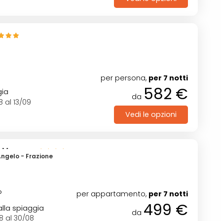
)
per persona,
per 7 notti
582 €
gia
da
8 al 13/09
Vedi le opzioni
el Monaco
Angelo - Frazione
o
per appartamento,
per 7 notti
499 €
lla spiaggia
da
8 al 30/08