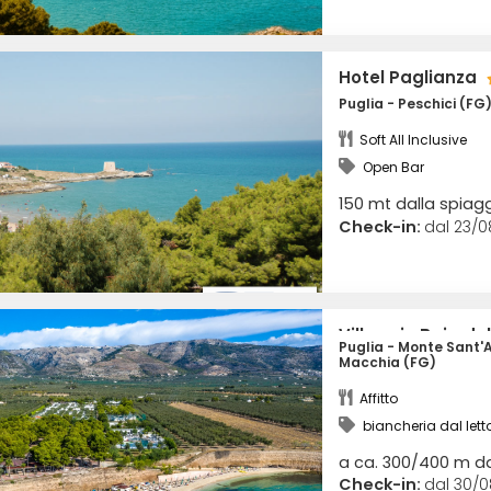
Hotel Paglianza
Puglia - Peschici (FG
Soft All Inclusive
Open Bar
150 mt dalla spiag
Check-in:
dal 23/0
Villaggio Baia d
Puglia - Monte Sant'
Macchia (FG)
Affitto
biancheria dal lett
a ca. 300/400 m da
Check-in:
dal 30/0