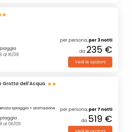
)
per persona,
per 3 notti
235 €
spiaggia
da
8 al 16/09
Vedi le opzioni
co Grotta dell'Acqua
)
servizio spiaggia + animazione
per persona,
per 7 notti
519 €
spiaggia
da
8 al 06/09
Vedi le opzioni