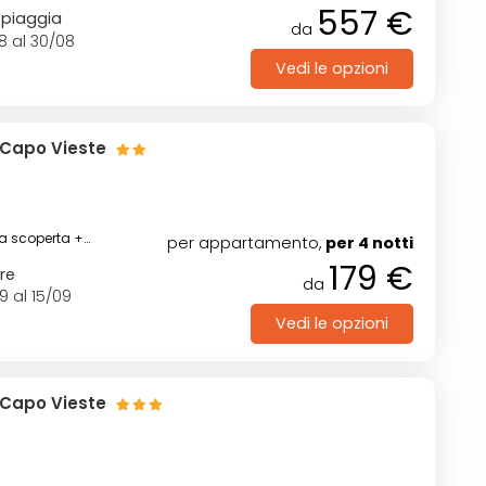
557 €
spiaggia
da
8 al 30/08
Vedi le opzioni
 Capo Vieste
na scoperta +
per appartamento,
per 4 notti
179 €
re
da
9 al 15/09
Vedi le opzioni
 Capo Vieste