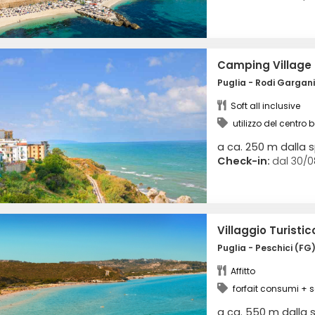
Camping Village
Puglia - Rodi Gargan
Soft all inclusive
utilizzo del centro 
della piscina coperta 
a ca. 250 m dalla 
Check-in:
dal 30/0
Villaggio Turisti
dell'Acqua
Puglia - Peschici (FG
Affitto
forfait consumi + s
animazione
a ca. 550 m dalla 