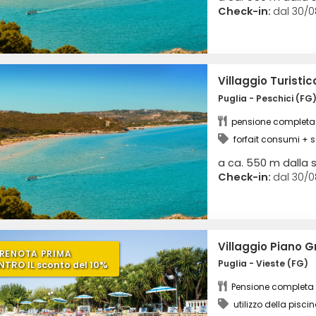
Check-in:
dal 30/0
Villaggio Turisti
Puglia - Peschici (FG
pensione completa
forfait consumi + 
a ca. 550 m dalla 
Check-in:
dal 30/0
Villaggio Piano 
RENOTA PRIMA
Puglia - Vieste (FG)
NTRO IL sconto del 10%
Pensione completa
utilizzo della pisci