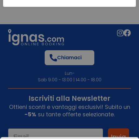
Chiamaci
Lun-
Sab 9.00 - 13.00 | 14.00 - 18.00
Iscriviti alla Newsletter
Ottieni sconti e vantaggi esclusivi! Subito un
-5%
su tante offerte selezionate.
Email
Invia