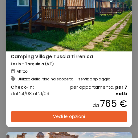
Camping Village Tuscia Tirrenica
Lazio - Tarquinia (VT)
Affitto
Utilizzo della piscina scoperta + servizio spiaggia
Check-in:
per appartamento,
per 7
dal 24/08 al 21/09
notti
765 €
da
Vedi le opzioni