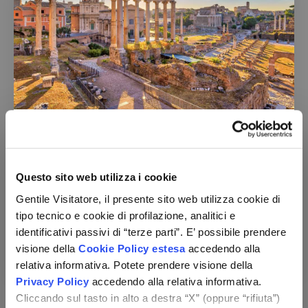
Hotel Cardinal St Peter
Lazio - Roma (RM)
Pernottamento e colazione
Utilizzo della piscina scoperta + Wi-Fi
Questo sito web utilizza i cookie
Check-in:
per appartamento,
per 2
Gentile Visitatore, il presente sito web utilizza cookie di
dal 17/08 al 04/01
notti
tipo tecnico e cookie di profilazione, analitici e
209 €
da
identificativi passivi di “terze parti”. E’ possibile prendere
visione della
Cookie Policy estesa
accedendo alla
Vedi le opzioni
relativa informativa. Potete prendere visione della
Privacy Policy
accedendo alla relativa informativa.
Cliccando sul tasto in alto a destra “X” (oppure “rifiuta”)