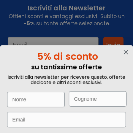
Iscriviti alla Newsletter
Ottieni sconti e vantaggi esclusivi! Subito un
-5%
su tante offerte selezionate.
Email
Invia
5% di sconto
su tantissime offerte
Informazioni
Iscriviti alla newsletter per ricevere questo, offerte
dedicate e altri sconti esclusivi.
Chi siamo
Blog
Email
Name
Contattaci
Commenta il tuo viaggio
Come prenotare
Informazioni Legali
Email
Le immagini hanno valore puramente illustrativo. I prezzi e le
informazioni possono essere soggetti a modifiche.