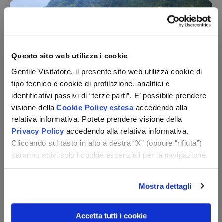
Questo sito web utilizza i cookie
Gentile Visitatore, il presente sito web utilizza cookie di
tipo tecnico e cookie di profilazione, analitici e
identificativi passivi di “terze parti”. E’ possibile prendere
Grand Hotel Riva
visione della
Cookie Policy estesa
accedendo alla
Trentino-Alto Adige - Riva del Garda (TN)
relativa informativa. Potete prendere visione della
Mezza pensione
Privacy Policy
accedendo alla relativa informativa.
1 ingresso al centro benessere
Cliccando sul tasto in alto a destra “X” (oppure “rifiuta”)
Check-in:
per persona,
per 3 notti
saranno attivi solo i cookie essenziali per la navigazione.
dal 30/08 al 28/10
239 €
da
Mostra dettagli
Vedi le opzioni
Accetta tutti i cookie