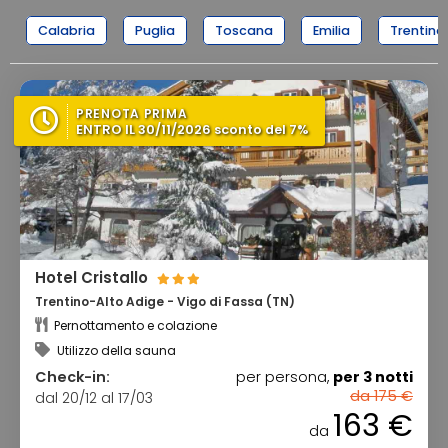
Calabria
Puglia
Toscana
Emilia
Trentino
PRENOTA PRIMA
ENTRO IL 30/11/2026 sconto del 7%
Hotel Cristallo
Trentino-Alto Adige - Vigo di Fassa (TN)
Pernottamento e colazione
Utilizzo della sauna
Check-in:
per persona,
per 3 notti
da 175 €
dal 20/12 al 17/03
163 €
da