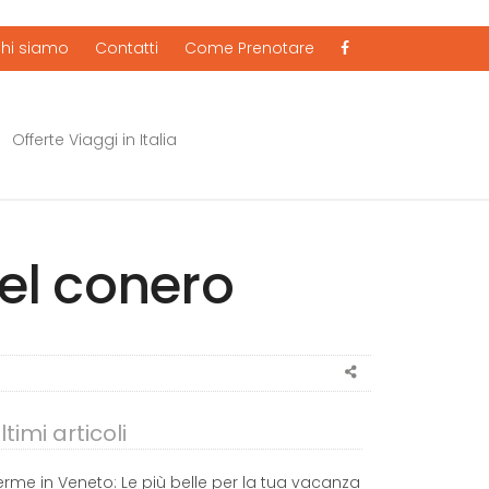
hi siamo
Contatti
Come Prenotare
Offerte Viaggi in Italia
del conero
Share
this
post
ltimi articoli
erme in Veneto: Le più belle per la tua vacanza