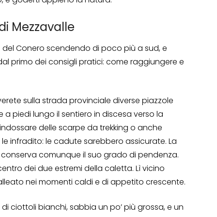
di Mezzavalle
 del Conero scendendo di poco più a sud, e
al primo dei consigli pratici: come raggiungere e
rete sulla strada provinciale diverse piazzole
a piedi lungo il sentiero in discesa verso la
di indossare delle scarpe da trekking o anche
e infradito: le cadute sarebbero assicurate. La
va, conserva comunque il suo grado di pendenza.
centro dei due estremi della caletta. Lì vicino
alleato nei momenti caldi e di appetito crescente.
 di ciottoli bianchi, sabbia un po’ più grossa, e un