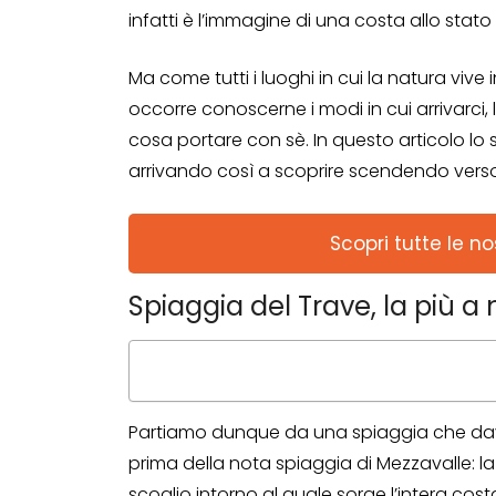
infatti è l’immagine di una costa allo stato
Ma come tutti i luoghi in cui la natura vi
occorre conoscerne i modi in cui arrivarci, l
cosa portare con sè. In questo articolo l
arrivando così a scoprire scendendo verso
Scopri tutte le no
Spiaggia del Trave, la più a 
Partiamo dunque da una spiaggia che dav
prima della nota spiaggia di Mezzavalle: la
scoglio intorno al quale sorge l’intera costa