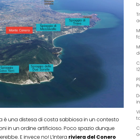
b
T
a
M
f
M
d
C
1
P
P
D
i
V
t
ca è una distesa di costa sabbiosa in un contesto
oni in un ordine artificioso. Poco spazio dunque
C
o
erebbe. E invece no! L’intera
riviera del Conero