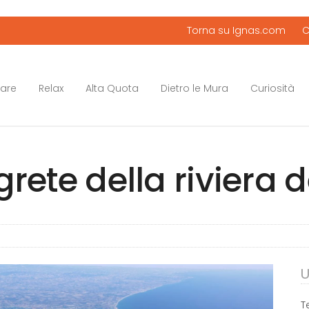
Torna su Ignas.com
C
mare
Relax
Alta Quota
Dietro le Mura
Curiosità
rete della riviera 
U
T