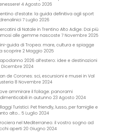
enessere!
4 Agosto 2026
rentino d’estate: la guida definitiva agli sport
drenalinici
7 Luglio 2026
ercatini di Natale in Trentino Alto Adige: Dai più
amosi alle gemme nascoste
7 Novembre 2025
ini-guida di Tropea: mare, cultura e spiagge
a scoprire
2 Maggio 2025
apodanno 2026 all’estero: idee e destinazioni
2 Dicembre 2024
lan de Corones: sci, escursioni e musei in Val
usteria
8 Novembre 2024
ove ammirare il foliage: panorami
ndimenticabili in autunno
23 Agosto 2024
illaggi Turistici: Pet friendly, lusso, per famiglie e
anto alto…
5 Luglio 2024
rociera nel Mediterraneo: il vostro sogno ad
cchi aperti
20 Giugno 2024