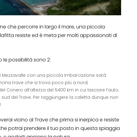
one che percorre in largo il mare, una piccola
lafitta resiste ed è meta per molti appassionati di
le possibilità sono 2:
di Mezzavalle con una piccola imbarcazione sarà
icina trave che si trova poco più a nord;
l Conero all’altezza del 5400 km in cui lasciare l’auto.
a sud del Trave. Per raggiungere la caletta dunque non
d
rai vicino al Trave che prima si inerpica e resiste
li che potrai prendere il tuo posto in questa spiaggia
o, e goderti appieno la natura.