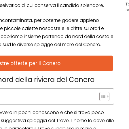
T
 selvatico di cui conserva il candido splendore.
s
ve incontaminata, per poterne godere appieno
e piccole calette nascoste e le dritte su orari e
o scopriamo insieme partendo da nord della costa e
 sud le diverse spiagge del mare del Conero.
stre offerte per il Conero
nord della riviera del Conero
vero in pochi conoscono e che si trova poco
 suggestiva spiaggia del Trave. Il nome lo deve allo
. In particolare il Trave si inabissa in mare e