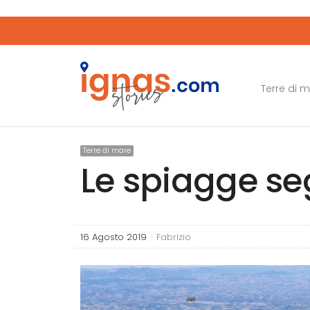
Terre di 
Terre di mare
Le spiagge seg
Author
16 Agosto 2019
Fabrizio