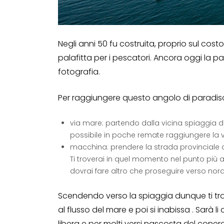
Negli anni 50 fu costruita, proprio sul cost
palafitta per i pescatori. Ancora oggi la pa
fotografia.
Per raggiungere questo angolo di paradiso 
via mare: partendo dalla vicina spiaggia 
possibile in poche remate raggiungere la v
macchina: prendere la strada provinciale de
Ti troverai in quel momento nel punto più 
dovrai fare altro che proseguire verso nor
Scendendo verso la spiaggia dunque ti trove
al flusso del mare e poi si inabissa . Sarà 
libera e per molti versi nascosta del coner