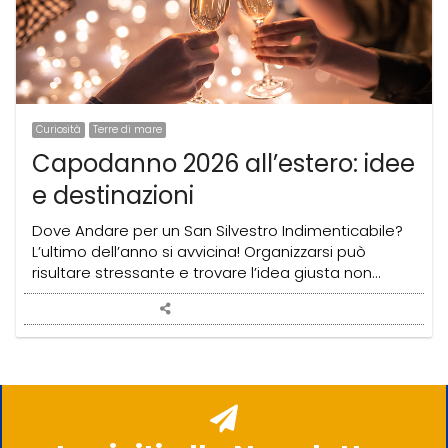
Curiosità
Terre di mare
Capodanno 2026 all’estero: idee
e destinazioni
Dove Andare per un San Silvestro Indimenticabile?
L’ultimo dell’anno si avvicina! Organizzarsi può
risultare stressante e trovare l’idea giusta non…
Share
this
post