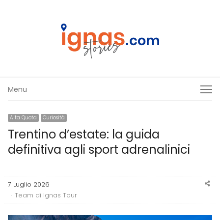
Menu
Menu
Alta Quota
Curiosità
Trentino d’estate: la guida
definitiva agli sport adrenalinici
Sh
7 Luglio 2026
thi
Author
Team di Ignas Tour
po