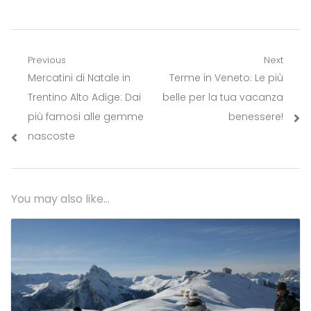
Navigazione
Previous
Next
Previous
Next
Mercatini di Natale in
Terme in Veneto: Le più
articoli
post:
post:
Trentino Alto Adige: Dai
belle per la tua vacanza
più famosi alle gemme
benessere!
nascoste
You may also like...