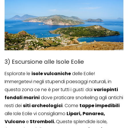
3) Escursione alle Isole Eolie
Esplorate le
isole vulcaniche
delle Eolie!
Immergetevi negli stupendi paesaggi naturali, in
questa zona ce ne è per tutti i gusti: dai
variopinti
fondali marini
dove praticare snorkeling agli antichi
resti dei
siti archeologici
. Come
tappe impedibili
alle Iole Eolie vi consigliamo
Lipari, Panarea,
Vulcano
e
Stromboli.
Queste splendide isole,