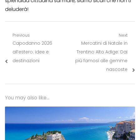
splendida cittadina sul mare, siamo sicuri che non ti
deluderà!
Navigazione
Previous
Next
Previous
Next
Capodanno 2026
Mercatini di Natale in
articoli
post:
post:
all’estero: idee e
Trentino Alto Adige: Dai
destinazioni
più famosi alle gemme
nascoste
You may also like...