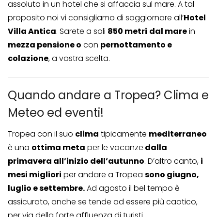
assoluta in un hotel che si affaccia sul mare. A tal
proposito noi vi consigliamo di soggiornare all’
Hotel
Villa Antica
. Sarete a soli
850 metri
dal mare
in
mezza pensione o
con
pernottamento e
colazione
, a vostra scelta.
Quando andare a Tropea? Clima e
Meteo ed eventi!
Tropea con il suo
clima
tipicamente
mediterraneo
è una
ottima meta
per le vacanze
dalla
primavera all’inizio dell’autunno
. D’altro canto,
i
mesi migliori
per andare a Tropea
sono giugno,
luglio e settembre.
Ad agosto il bel tempo è
assicurato, anche se tende ad essere più caotico,
per via della forte affluenza di turisti.