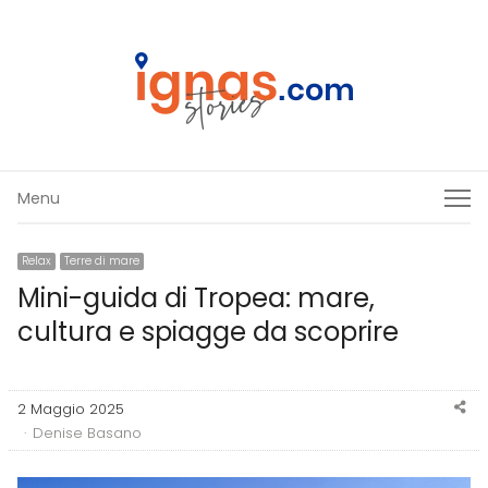
Menu
Menu
Relax
Terre di mare
Mini-guida di Tropea: mare,
cultura e spiagge da scoprire
Sh
2 Maggio 2025
thi
Author
Denise Basano
po