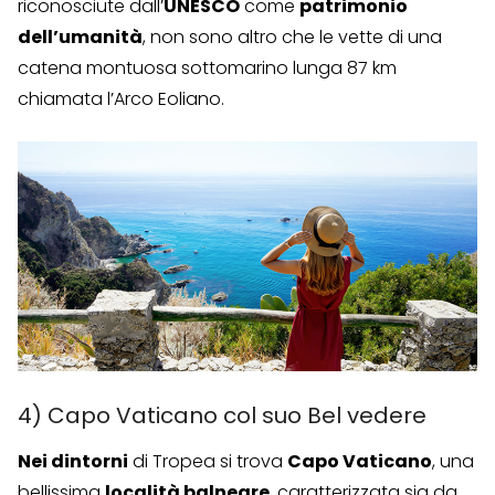
riconosciute dall’
UNESCO
come
patrimonio
dell’umanità
, non sono altro che le vette di una
catena montuosa sottomarino lunga 87 km
chiamata l’Arco Eoliano.
4) Capo Vaticano col suo Bel vedere
Nei dintorni
di Tropea si trova
Capo Vaticano
, una
bellissima
località balneare
, caratterizzata sia da