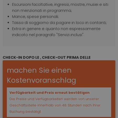
Escursioni facoltative, ingressi, mostre, musei e siti
non menzionati in programma;
Mance, spese personali;
Tassa di soggiorno da pagare in loco in contanti;
Extra in genere e quanto non espressamente
indicato nel paragrafo "Servizi inclusi".
CHECK-IN DOPO LE , CHECK-OUT PRIMA DELLE
machen Sie einen
Kostenvoranschlag
Verfügbarkeit und Preis erneut bestätigen
Die Preise und Verfügbarkeiten werden von unserer
Geschäftsstelle innerhalb von 48 Stunden nach Ihrer
Buchung bestätigt.