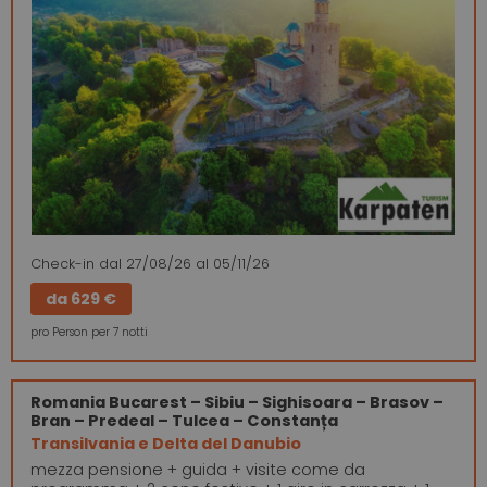
Check-in
dal 27/08/26
al 05/11/26
da
629 €
pro Person per 7 notti
Romania
Bucarest – Sibiu – Sighisoara – Brasov –
Bran – Predeal – Tulcea – Constanța
Transilvania e Delta del Danubio
mezza pensione + guida + visite come da