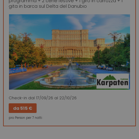
programma + 2 cene festive + 1 giro in carrozza + 1
gita in barca sul Delta del Danubio
Check-in
dal 17/09/26
al 22/10/26
da
515 €
pro Person per 7 notti