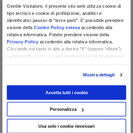
Gentile Visitatore, il presente sito web utilizza cookie di
tipo tecnico e cookie di profilazione, analitici e
identificativi passivi di “terze parti”. E’ possibile prendere
Altri suggerimenti per te
visione della
Cookie Policy estesa
accedendo alla
relativa informativa. Potete prendere visione della
Privacy Policy
accedendo alla relativa informativa.
Cliccando sul tasto in alto a destra “X” (oppure “rifiuta”)
Romania
Bucarest - Sinaia - Bran - Sibiu- Brașov -
Sighișoara
saranno attivi solo i cookie essenziali per la navigazione.
A casa di Dracula
mezza pensione + guida + visite come da
programma + 1 cena di gala
Mostra dettagli
Accetta tutti i cookie
Personalizza
Usa solo i cookie necessari