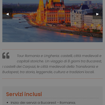
Previous
◀︎
Next
▶︎
Slide
Slide
Tour Romania e Ungheria: castelli, città medievali e
capitali storiche. Un viaggio di 8 giorni tra Bucarest,
i castelli dei Carpazi, le città medievali della Transilvania e
Budapest, tra storia, leggende, cultura e tradizioni locali.
Servizi inclusi
Inizio dei servizi a Bucarest - Romania;